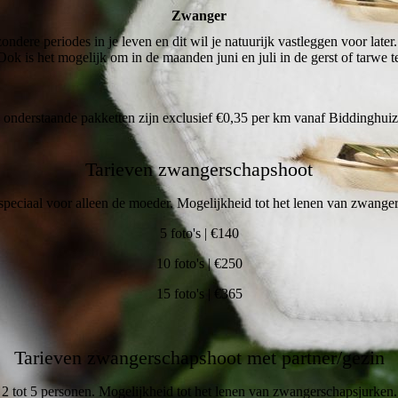
Zwanger
ndere periodes in je leven en dit wil je natuurijk vastleggen voor late
ok is het mogelijk om in de maanden juni en juli in de gerst of tarwe 
 onderstaande pakketten zijn exclusief €0,35 per km vanaf Biddinghuiz
Tarieven zwangerschapshoot
speciaal voor alleen de moeder. Mogelijkheid tot het lenen van zwang
5 foto's | €140
10 foto's | €250
15 foto's | €365
Tarieven zwangerschapshoot met partner/gezin
2 tot 5 personen. Mogelijkheid tot het lenen van zwangerschapsjurken