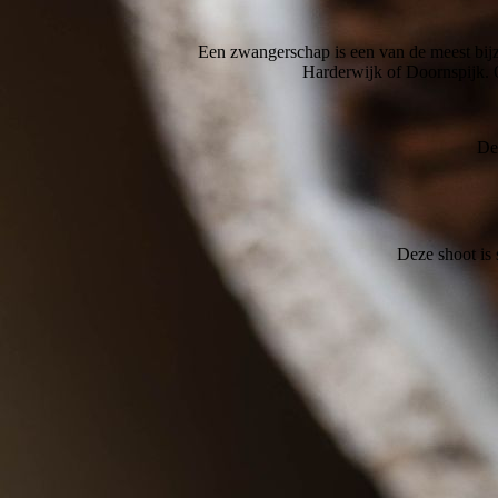
Een zwangerschap is een van de meest bijzo
Harderwijk of Doornspijk. O
De
Deze shoot is 