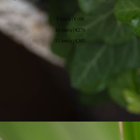
5 foto's | €160
10 foto's | €270
15 foto's | €385